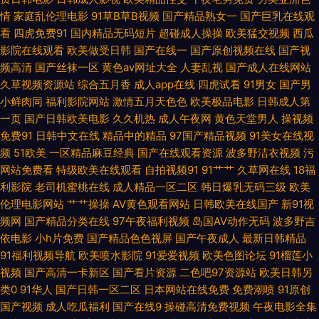
情
家庭乱伦理电影
91草B草B视频
国产精品熟女一
国产巨乳在线观
看
四虎免费91
国内精品无码短片
超碰成人操操
欧美猛交视频
西瓜
日韩色图网 婷婷网天堂网 三级AV免费 少妇人妻超碰在线 偷拍色图亚洲 白丝
影院在线观看
欧美做受日韩
国产在线一
国产原创视频在线
国产视
频高清
国产丝袜一区
黄色av网址大全
人妻乱视
国产成人在线网站
精品被操 肏屄一区二区三 91视频快捷 51露脸熟女 无码人妻五五 91激情双飞
久草视频资源站
综合五月香
成人app在线
四虎试看
91男女
国产男
小鲜肉同
福利影院网站
激情五月天色色
欧美极品电影
日韩成人第
91涩情 99超碰人 91在线免费版 97超碰天天干 海角社区91人妻 久久草六月
一页
国产日韩欧美电影
久久机热
成人午夜网
黄色天堂男人
操视频
免费91
日韩中文在线
精品中的精品
97国产精品视频
91美女在线视
黑丝91网站 美国色伦a片 青娱乐最新地址 午夜剧场看A片 www麻豆传 超碰
频
51欧美
一区精品麻豆经典
国产在线观看资源
波多野洁衣视频
污
网站免费看
特级欧美在线观看
自拍视频91
91艹艹
久草网在线
18福
人妻av 福利社午夜福利 久久只这里有精品 91视频免费播放 91社区成人在线
利影院
老司机蜜桃在线
成人精品一区二区
韩日爆乳无码三级
欧美
伦理电影网站
艹艹操操
AV黄色观看网站
日韩欧美在线国产
新91视
99福利电影 av大全观看网址 国产精品乱 欧美国际黄色 91夫妻交换视频 俺
频网
国产精品分类在线
97午夜福利视频
岛国AV动作无码
波多野吉
依电影
小h片免费
国产精品色色视屏
国产午夜成人
最新日韩精品
来也图片91 免费成人福利 熟妇ea87av 91爱爱视频 91麻豆萝莉熟女 欧美变
91福利视频导航
欧美喷水影院
91爱爱视频
欧美色图论坛
91榴莲小
视频
国产高清一卡新区
国产看片资源
二色吧97资源站
欧美日韩另
态综合 91副利社 auv28少妇 91无码青久 91国产综合视频 伊人成人网电影
类0
91华人
国产日韩一区二区
日本网站在线免费
免费潮喷
91原创
国产视频
成人吃瓜福利
国产在线9
操碰高清免费视频
午夜电影全集