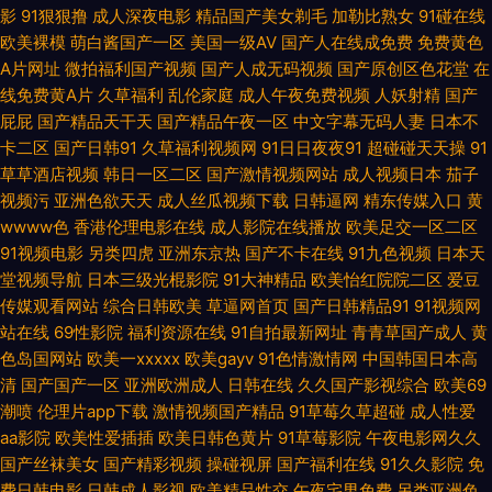
影
91狠狠撸
成人深夜电影
精品国产美女剃毛
加勒比熟女
91碰在线
欧美裸模
萌白酱国产一区
美国一级AV
国产人在线成免费
免费黄色
区二区 少妇日皮 午夜福利院产业 91com视频 91熟女视频口 国产伦乱 美女
A片网址
微拍福利国产视频
国产人成无码视频
国产原创区色花堂
在
线免费黄A片
久草福利
乱伦家庭
成人午夜免费视频
人妖射精
国产
被草视频网址 国产激情AV 久久大香蕉伊人 久久青青肏 青青超碰 午夜剧院爽
屁屁
国产精品天干天
国产精品午夜一区
中文字幕无码人妻
日本不
卡二区
国产日韩91
久草福利视频网
91日日夜夜91
超碰碰天天操
91
爽 人人操人人摸超碰 国产福利不卡 九一黑丝精品 亚洲乱乱少妇后入 伊人久
草草酒店视频
韩日一区二区
国产激情视频网站
成人视频日本
茄子
视频污
亚洲色欲天天
成人丝瓜视频下载
日韩逼网
精东传媒入口
黄
久免费 91亚洲精华 91免费网观看 香蕉视频污黄色 少妇久久5151 丝袜足交影
wwww色
香港伦理电影在线
成人影院在线播放
欧美足交一区二区
91视频电影
另类四虎
亚洲东京热
国产不卡在线
91九色视频
日本天
院 日韩淫色网 男人国产精品自拍 九一传媒在线看 国产TS 日本日逼 日本欧
堂视频导航
日本三级光棍影院
91大神精品
欧美怡红院院二区
爱豆
传媒观看网站
综合日韩欧美
草逼网首页
国产日韩精品91
91视频网
洲不卡 欧美人妖 午夜性国产 91免费视频黑丝 导航福利大全 大香蕉精品伊人
站在线
69性影院
福利资源在线
91自拍最新网址
青青草国产成人
黄
色岛国网站
欧美一xxxxx
欧美gayv
91色情激情网
中国韩国日本高
91爱爱网站 日韩av首页 国产福利不卡 午夜传媒福利 AVTT色图 99热这里是
清
国产国产一区
亚洲欧洲成人
日韩在线
久久国产影视综合
欧美69
潮喷
伦理片app下载
激情视频国产精品
91草莓久草超碰
成人性爱
aa影院
欧美性爱插插
欧美日韩色黄片
91草莓影院
午夜电影网久久
精品 白丝足交自慰 豆花官网免费入口 亚洲一区97色 AV男人 岛国福利导航
国产丝袜美女
国产精彩视频
操碰视屏
国产福利在线
91久久影院
免
费日韩电影
日韩成人影视
欧美精品性交
午夜宅男免费
另类亚洲色
国产瑟瑟在线 日韩无码三级 午夜少妇码 微拍福利11 成人A网 黄网址在线看