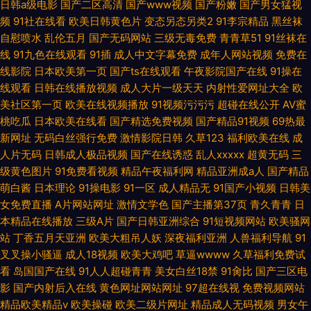
日韩a级电影
国产二区高清
国产www视频
国产粉嫩
国产男女猛视
频
91社在线看
欧美日韩黄色片
变态另态另类2
91李宗精品
黑丝袜
自慰喷水
乱伦五月
国产无码网站
三级无毒免费
青青草51
91丝袜在
线
91九色在线观看
91插
成人中文字幕免费
成年人网站视频
免费在
线影院
日本欧美第一页
国产ts在线观看
午夜影院国产在线
91操在
线观看
日韩在线播放视频
成人大片一级天天
内射性爱网址大全
欧
美社区第一页
欧美在线视频播放
91视频污污污
超碰在线公开
AV蜜
桃吃瓜
日本欧美在线看
国产精选免费视频
国产精品91视频
69热最
新网址
无码白丝强行免费
激情影院日韩
久草123
福利欧美在线
成
人片无码
日韩成人极品视频
国产在线诱惑
乱人xxxxx
超黄无码
三
级黄色图片
91免费看视频
精品午夜福利网
精品亚洲成a人
国产精品
萌白酱
日本理论
91操电影
91一区
成人精品无
91国产小视频
日韩美
女免费直播
A片网站网址
激情文学色
国产主播第37页
青久青青
日
本精品在线播放
三级A片
国产日韩亚洲综合
91短视频网站
欧美骚网
站
丁香五月天亚洲
欧美大粗吊人妖
深夜福利亚洲
人兽福利导航
91
叉叉操小骚逼
成人18视频
欧美大鸡吧
草逼wwww
久草福利免费试
看
岛国国产在线
91人人超碰青青
美女白丝18禁
91肏比
国产三区电
影
国产内射后入在线
黄色网址网站网址
97超在线视
免费视频网站
精品欧美精品v
欧美操碰
欧美二级片网址
精品成人无码视频
男女午