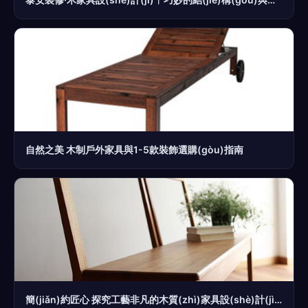
自然之美 木制戶外家具與1-5款裝飾選購(gòu)指南
簡(jiǎn)約匠心 探究工藝非凡的木質(zhì)家具設(shè)計(jì)之美