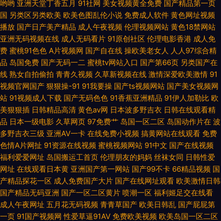
哟哟
亚洲天堂丁香五月
91社网
美女视频黄全免费
国产精品第一页
情 91视频网页 久草男女 五月花社区电影 AV网地址
国
另类区另类欧美
欧美色图乱伦小说
免费成人软件
黄色网址视频
播放
国产日产美产精品
成人午夜视频
伦理视频网站
黄色18禁网站
亚洲无码视频在线
成人无码看片
91原创社区
伦理电影香港
成人免
费
蜜桃91色色
A片视频网
国产自在线
操欧美老女人
人人97综合精
品
岛国免费
国产无码一二
蜜桃tv网站入口
国产第66页
另类国产在
线
熟女自拍偷拍
青青久视频
久草新视频在线
激情深爱欧美激情
91
视频官网国产
狠狠操-91
91我要操
国产ts视频网站
国产美女视频网
站
91视频成人下载
国产无码色色
91香蕉亚洲精品
91伊人加勒比
欧
美狠狠插
日韩精品高清
黄色av网
日本波多野吉衣
日韩在线观看精
品
日本一级电影
久草网页
97免费艹
岛国一区二区
岛国动作片在
波
多野吉衣三级
亚洲AV一卡
在线免费小视频
搞黄网站在线观看
免费
色情A片网扯
91资源在线视频
蜜桃视频网站
91中文
国产在线视频
福利爱爱网址
岛国搬运工首页
伦理朋友的妈妈
丝袜女同
日韩性爱
网址
在线观看日本黄
亚洲国产第一网站
国产99不卡
66精品视频
国
产精品探花一区
成人免费国产大片
国产在线网址观看
欧美激情日韩
国产精品无码亚洲
国产一区二区黄片
喷潮一区
福利姬足交在线看
成人午夜网址
五月花无码视频
青青草国产
欧美日韩乱
国产屁屁第
一页
91国产视频网
性爱草逼91AV
免费欧美视频
欧美岛国一区二区