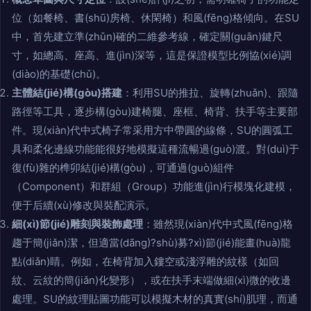
位（如餐椅、書(shū)房椅、休閑椅）和風(fēng)格傾向。在SU
中，首先建立準(zhǔn)確的二維參考線，確定關(guān)鍵尺
寸，如總高、座高、進(jìn)深等，這是保證模型比例協(xié)調
(diào)的基礎(chǔ)。
主體結(jié)構(gòu)搭建
：利用SU的推拉、旋轉(zhuǎn)、跟隨
路徑等工具，逐步構(gòu)建椅腿、座框、椅背、扶手等主要部
件。現(xiàn)代中式椅子常采用方中帶圓的線條，SU的圓弧工
具和柔化邊線功能能很好地模擬這種流暢過(guò)渡。對(duì)于
復(fù)雜的榫卯結(jié)構(gòu)，可通過(guò)組件
（Component）和群組（Group）功能進(jìn)行模塊化建模，
便于后續(xù)修改與裝配演示。
細(xì)節(jié)雕刻與裝飾處理
：雖然現(xiàn)代中式風(fēng)格
趨于簡(jiǎn)潔，但適當(dāng)?shù)募?xì)節(jié)能畫(huà)龍
點(diǎn)睛。例如，在椅背加入鏤空或淺浮雕的紋樣（如回
紋、云紋的簡(jiǎn)化變形），或在扶手末端做細(xì)微的收邊
處理。SU的紋理貼圖功能可以模擬木材的真實(shí)肌理，而通