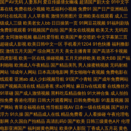
91在线网页视频 操逼导航 成人国产色综合 东京热久久AV 抖阴免费网页 超碰
国产AV无码
人妻系列
爱豆传媒倩女幽魂
超清国产剧大全
91中文字
幕在线
免费在线小视频
吃瓜福利小视频
免费91
国产日产亚洲精品
免费人人 99热只有 草草视频 国产久草免视频 人人操人人爽 91路C 欧美H版
91社在线高清
人人草香蕉
激情另类图片
亚洲欧美在线观看
成人三
级成人三级
欧美老女人bb
日日操第一页
91网豆花视频
91福利剧场
免费影视观看
91视频国产自拍
国产美女在线视频
欧美又大
无码四
91精品网 伊人影院9998 日韩性爱导航 91视频精品 超碰97福利 国产成人αⅴ
虎
女同激吻视频
极品性爱导航
欧美国产拳交喷奶
中文字幕第三页
超碰成人影视
欧美日韩中文一区
手机看片1204
91色快播
福利撸影
福利社淫乱网 九一视频在看 三级专区 亚洲成人在线播放 91论坛网址 91探花
院
激情五月天国产
综合网五月天
美女主播青草
国产高清不卡视频
四虎影视
欧美一区在线
操碰视频
五月天婷婷欧美
欧美大BB
国产福
视频 97视频福利 97美女在线视频 成人香蕉在线播放 黄色色情网站 久草首页
利啪啪
欧洲成人午夜精品
国产精品美乳
男人操蜜桃视频
无码射精
网站
18成年人网站
日本高清电影网
男女啪啪午夜视频
免费电影在
国产 免费操少妇 在线资源a 俺去也影视 成人6666 国产女a 激情五月天色色
线观看
亚洲ab
成人少妇视频导航
91国产小青蛙
国产成年免费网站
国产视频高清在线
精品香蕉
求a片网址
麻豆tv在线观看
在线撸丝片
欧美色色综合图片 色亭亭福利导航 午夜影院307 91华人 成人午夜福利影院
91草碰
国产成人激情视频
黑料吃瓜精品偷拍
91大神合集
成人拍拍
拍免费
香港伦理剧
日韩大片观看网址
日韩免费电影
91羞羞视频
国
欧美日韩啪啪 欧洲午夜福利片 色先锋AVAV 亚洲潮喷在线播放 91传媒学生妹
产网站
青草全福视在线
性导航影视AV
日本一级在线视频
国产好片
浮力
91久操
国产精品成人在线
精品免费看
人人看操碰
午夜伦理电
91人妻国产 肏屄网站麻豆 国产自拍第六页 日韩在线第47页 超碰有码在线 大
影网
久久国自产拍精品
高清乱码0
国产欧美
日韩三级黄色A片
伦理
电影亚洲国产
福利姬黄色网址
欧美伊人影院
丁香成人五月花
黄色