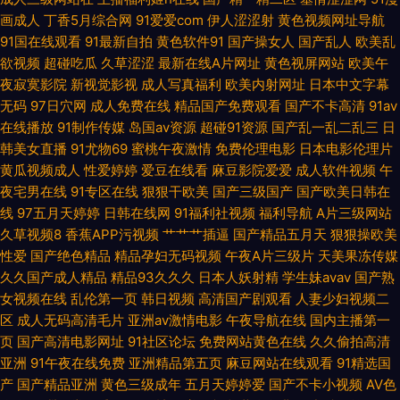
口一 福利社毛片 美女探花视频极品 午夜福利AV网站 97密桃 韩国美女做爱
画成人
丁香5月综合网
91爱爱com
伊人涩涩射
黄色视频网址导航
91国在线观看
91最新自拍
黄色软件91
国产操女人
国产乱人
欧美乱
亚洲性爱Au 后入日韩欧美 天堂AV男人 AV黄色天堂网 久久性交 狠狠鲁无码
欲视频
超碰吃瓜
久草涩涩
最新在线A片网址
黄色视屏网站
欧美午
夜寂寞影院
新视觉影视
成人写真福利
欧美内射网址
日本中文字幕
网站 日本a级大片 91视频久久 久草精品在线 91tv蜜桃 传媒视频在线入口 久
无码
97日穴网
成人免费在线
精品国产免费观看
国产不卡高清
91av
在线播放
91制作传媒
岛国av资源
超碰91资源
国产乱一乱二乱三
日
久成人伊人 欧美日韩大陆91 香蕉视频入口 超碰福利社 国产在线日韩二区 欧
韩美女直播
91尤物69
蜜桃午夜激情
免费伦理电影
日本电影伦理片
黄瓜视频成人
性爱婷婷
爱豆在线看
麻豆影院爱爱
成人软件视频
午
美喉奥在线 在线成人 成人永久免费观看 97青青草超碰 深夜导航 美女内射白
夜宅男在线
91专区在线
狠狠干欧美
国产三级国产
国产欧美日韩在
线
97五月天婷婷
日韩在线网
91福利社视频
福利导航
A片三级网站
浆草p 成人免费毛片网站 另类av专区 91超碰在线 www99草草草 影音先锋
久草视频8
香蕉APP污视频
艹艹艹插逼
国产精品五月天
狠狠操欧美
性爱
国产绝色精品
精品孕妇无码视频
午夜A片三级片
天美果冻传媒
三级网络 97超碰人人爱 激情文学天美 免费在线观看AV 日韩操逼视频 97精
久久国产成人精品
精品93久久久
日本人妖射精
学生妹avav
国产熟
女视频在线
乱伦第一页
韩日视频
高清国产剧观看
人妻少妇视频二
品色情 超碰99大香蕉 黑丝美女91 婷婷五月份影视 91精品牛 国产精品日韩黑
区
成人无码高清毛片
亚洲av激情电影
午夜导航在线
国内主播第一
页
国产高清电影网址
91社区论坛
免费网站黄色在线
久久偷拍高清
亚洲
91午夜在线免费
亚洲精品第五页
麻豆网站在线观看
91精选国
料 变态另类33 五月天色导航 超碰97人人草 黄色免费视频网站 另类综合激
产
国产精品亚洲
黄色三级成年
五月天婷婷爱
国产不卡小视频
AV色