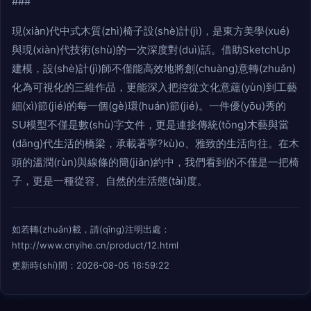
###
現(xiàn)代中式木質(zhì)椅子設(shè)計(jì)，是東方美學(xué)
與現(xiàn)代技術(shù)的一次深度對(duì)話。借助SketchUp
建模，設(shè)計(jì)師不僅能高效地將創(chuàng)意轉(zhuǎn)
化為可視化的三維作品，更能深入把控從文化意蘊(yùn)到工藝
細(xì)節(jié)的每一個(gè)環(huán)節(jié)。一件優(yōu)秀的
SU模型不僅是數(shù)字文件，更是連接傳統(tǒng)木藝與當
(dāng)代生活的橋梁，承載著寧?kù)o、雅致的生活向往。在木
頭的溫潤(rùn)與線條的簡(jiǎn)約中，我們看到的不僅是一把椅
子，更是一種從容、自然的生活態(tài)度。
如若轉(zhuǎn)載，請(qǐng)注明出處：
http://www.cnyihe.cn/product/12.html
更新時(shí)間：2026-08-05 16:59:22