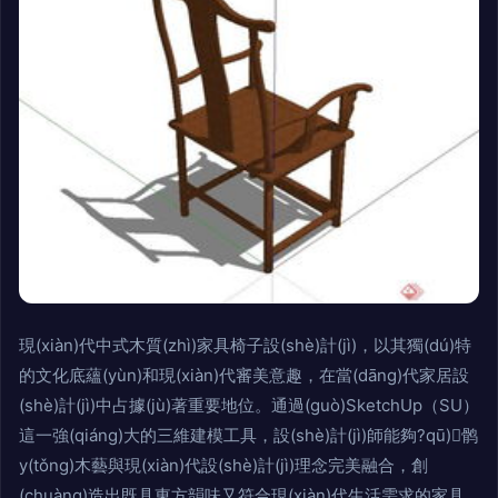
現(xiàn)代中式木質(zhì)家具椅子設(shè)計(jì)，以其獨(dú)特
的文化底蘊(yùn)和現(xiàn)代審美意趣，在當(dāng)代家居設
(shè)計(jì)中占據(jù)著重要地位。通過(guò)SketchUp（SU）
這一強(qiáng)大的三維建模工具，設(shè)計(jì)師能夠?qū)鹘
y(tǒng)木藝與現(xiàn)代設(shè)計(jì)理念完美融合，創
(chuàng)造出既具東方韻味又符合現(xiàn)代生活需求的家具