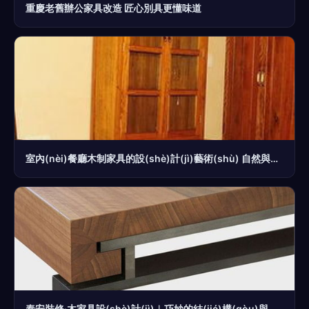
重慶老舊辦公家具改造 匠心別具更懂味道
室內(nèi)餐廳木制家具的設(shè)計(jì)藝術(shù) 自然與優(yōu)雅的完美融合
泰安裝修·木家具設(shè)計(jì)︱巧妙的結(jié)構(gòu)與木制家具的魅力