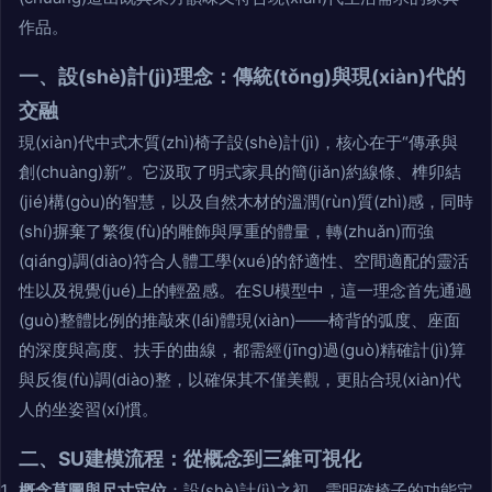
作品。
一、設(shè)計(jì)理念：傳統(tǒng)與現(xiàn)代的
交融
現(xiàn)代中式木質(zhì)椅子設(shè)計(jì)，核心在于“傳承與
創(chuàng)新”。它汲取了明式家具的簡(jiǎn)約線條、榫卯結
(jié)構(gòu)的智慧，以及自然木材的溫潤(rùn)質(zhì)感，同時
(shí)摒棄了繁復(fù)的雕飾與厚重的體量，轉(zhuǎn)而強
(qiáng)調(diào)符合人體工學(xué)的舒適性、空間適配的靈活
性以及視覺(jué)上的輕盈感。在SU模型中，這一理念首先通過
(guò)整體比例的推敲來(lái)體現(xiàn)——椅背的弧度、座面
的深度與高度、扶手的曲線，都需經(jīng)過(guò)精確計(jì)算
與反復(fù)調(diào)整，以確保其不僅美觀，更貼合現(xiàn)代
人的坐姿習(xí)慣。
二、SU建模流程：從概念到三維可視化
概念草圖與尺寸定位
：設(shè)計(jì)之初，需明確椅子的功能定