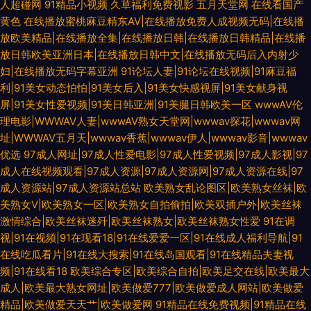
人超碰网
91精品小视频
久草福利免费视影
五月天堂网
在线看国产
黄色
在线播放蜜桃麻豆精东AV|在线播放免费人成视频无码|在线播
放欧美精品|在线播放全集|在线播放日韩|在线播放日韩精品|在线播
放日韩欧美亚洲日本|在线播放日韩中文|在线播放无码后入内射少
妇|在线播放无码字幕亚洲
91论坛人妻|91论坛在线视频|91麻豆福
利|91美女动态怕怕|91美女后入|91美女快感视屏|91美女献身视
屏|91美女性爱视频|91美日韩亚洲|91美腿日韩欧美一区
wwwAV伦
理电影|WWWAV人妻|wwwAV熟女天堂网|wwwav探花|wwwav网
址|WWWAV五月天|wwwav香蕉|wwwav伊人|wwwav影音|wwwav
优选
97成人网址|97成人性爱电影|97成人性爱视频|97成人影视|97
成人在线视频观看|97成人资源|97成人资源网|97成人资源在线|97
成人资源站|97成人资源站总站
欧美熟女乱论图区|欧美熟女丝袜|欧
美熟女V|欧美熟女一区|欧美熟女自拍偷拍|欧美双插户外|欧美丝袜
激情综合|欧美丝袜迷歼|欧美丝袜熟女|欧美丝袜熟女性爱
91在调
视|91在视频|91在现看18|91在线爱爱一区|91在线成人福利导航|91
在线吃瓜看片|91在线大搜索|91在线岛国观看|91在线精品夫妻视
频|91在线看18
欧美综合专区|欧美综合自拍|欧美足交在线|欧美最大
成人|欧美最大熟女网址|欧美做爱777|欧美做爱成人网站|欧美做爱
精品|欧美做爱天天艹|欧美做爱网
91精品在线免费视频|91精品在线