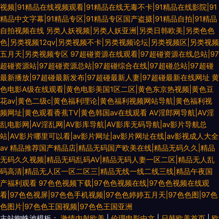
视频|91精品在线视频观看|91精品在线无毒不卡|91精品在线影院|91
精品中文字幕|91精品专区|91精品专区国产盗摄|91精品自拍|91精品
自拍视频在线
另类人妖视频|另类人妖亚洲|另类日韩欧美|另类色色
色|另类视频12qv|另类视频不卡|另类视频论坛|另类视频区|另类视频
五月天|另类视频专区
97超碰资源在线观看|97超碰资源在线总站|97
超碰资源站|97超碰资源总站|97超碰综合在线|97超碰总站|97超碰
最新播放|97超碰最新发布|97超碰最新人妻|97超碰最新在线网址
黄
色电影A级在线观看|黄色电影美国1区二区|黄色东京热视频|黄色豆
花av|黄色二级c|黄色福利理论|黄色福利视频网站导航|黄色福利视
频网址|黄色观看香蕉TV|黄色韩国av在线观看
AV淫郎网导航|AV淫
乱电影网|AV淫乱网|AV影库导航|AV影库无码导航|av影片导航总
站|AV影片哪里可以看|av影片网址|av影片网址在线|av影视成人大全
av
精品推荐国产精品店|精品无码国产欧美在线|精品无码久久|精品
无码久久视频|精品无码乱码AV|精品无码人妻一区二区|精品无人乱
码高清|精品无人区一区二区三|精品无线一线二线三线|精品午夜国
产福利观看
97色色视频下载|97色色视频在线|97色色视频在线观
看|97色色视屏|97色色手机视频|97色色婷婷五月天|97色色图|97色
色图片|97色色王国视频|97色色王国亚洲
主站蜘蛛池模板：
激情内射欧美
|
伦理电影中文
|
日韩欧美首页
|
欧