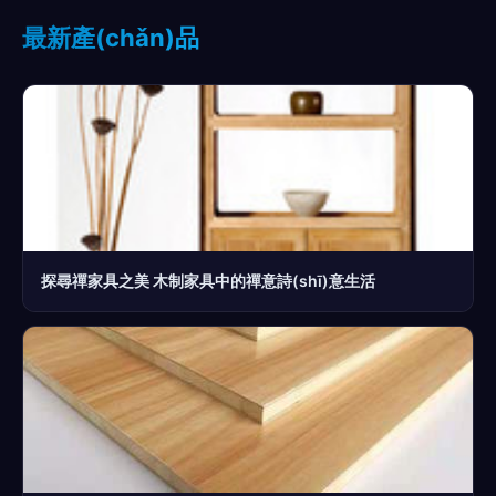
最新產(chǎn)品
探尋禪家具之美 木制家具中的禪意詩(shī)意生活