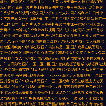
偷拍小视频
91社区国产
丁香五月天堂
欧美变态一区
国产综合在线
观看
国产免费一级片
福利视频资源站
成人午夜在线观看
欧美图片
色大香蕉 麻豆www 内射少妇视频 人妻超碰免费在线 亚洲成人色色 91美女
在线观看
在线观看h视频
国产a级0
变性人妖
国产福利永久
日韩中
文字幕观看
足交在线播放91
丁香五月色网站
黄色3级抢网站
国产一
诱惑 91人妻人人爽 91露脸熟女精品 97人人操操人人 草莓com 97色伦影院
区二区
日本一级婬片
久久免费手机视频
学生妹Av网站
亚洲人成免
费网站
91大神自拍
福利片在线观看
国产成人内射无码
激情五月极
www日韩欧美 福利导航网 国产红杏导航 欧洲精品永久入口 精品久久综合五
品婷婷
国产剧情精品
成人三级伦理免费
偷怕欧美亚州图片
国产AV
国产AV
97亚洲精华液
国内精自线
国产精品3级片
成年女人视频
狠
美女91网站黑丝 欧美色图p 成人AV社区影院 男人色导航 色色的主站 影音先
狠撸亚洲欧美
91操碰在线
国产高清精品二区
国产欧美在线视频
欧
美色综合网
91国产自拍偷拍
香蕉911
花蝴蝶看片免费
白丝美女免费
网站
欧美女人与动物交
国产精品无码电影
91插插库
97超碰大香蕉
锋91看片 国产精品第36页 91aiai 97成人碰 狠狠日狠狠干 五月激情在线网
户外自慰影院
国产一区二区二区
国产偷窥盗摄视频
成人动漫网站观
看
欧美第一页夜夜
91成人精品视频
蜜桃爱爱视频
乱伦熟女五月天
伊人在线欧洲 亚洲国产黄色精品 午夜成人福利社 日本中文字幕色 香蕉视频
91香蕉视
福利在线视频直播
一区xxxxx
岛国大片免费视频
一道日本
亚洲香蕉
国产91高清精品
国产一区二区福利
伦理在线播放
人妻无
18 午夜福利18禁 日韩素人在线一区 91n精品 影音先锋成人精东 91日本 91福
码精品
91自拍在线观看
国产一级片内射
夜夜骑青青草
欧美色图人
妻
在线免费欧美视频
免费黄色毛片
成人精品无码视频
欧美午夜极
利所 在线97视频观看 综合亚洲色色图 97在线 黄色性生活一级 日韩二级色色
品
性欧美ⅩⅩⅩⅩ乱
欧美色色六月天
91影视网
午夜伦不卡
加勒比性
爱网
青草国产在线视频
亚洲国产精品导航
欧美色淫
波多野结依电
视频 91看视频黄入口 91下载入口桃色 精品网站导航 欧美成人A 欧洲无码一