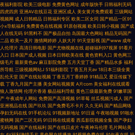
夜福利影院
欧美三级电影
免费黄色网址
成年版快手
日韩福利无码
四虎四房
亚洲AV在线豆花
亚洲区成人
美女黄片免费观看
三级网站
视频网
成人日韩精品
日韩福利专区
欧美二区女同
国产精品一区91
小x导航福利
免费黄色在线视频
91原创视频
欧美日韩小视频
国产成
人在线无码
91黑料不
国产极品自拍
岛国最大色网站
精品无码国产
二品
欧美一及片
激情网婷婷
人妖大片
91天堂影视
国产www
成年
人伦理片
高清日韩电影
国产尤物视频在线
超碰福利97视屏
91看片
入口
日本国产成人视频
日本日韩欧美在线
黄色资料入口
黄色网三
级毛片
最新黄色av
麻豆影院免费
五月天堂丁香
国产精品水多
福利
所导航
三级视频网站J
51福利影院
丁香五月天av
18日本三级全黄
乱伦天堂
国产在线短视频
丁香五月丁香婷婷
91精品又
爱豆传媒下
载
丁香九月国产主播
美女网站视频黄
A片com
美女福利在线观看
狼人激情网
伦理片香港
极品福利导航
黄色三级最新免费
91嫩草国
产
午夜成年人网站
免费国产高清视频
91草莓
丝瓜视频污成人
国产
亚洲视品在线
国产玖玖
国产免费毛不卡片
久久无码
国产精品网络
孕妇无码在线
91手机论坛
91视频新地址
91日逼
午夜啪视频
91啪水
蜜桃网
国产二区无码
91日韩在线观看
西瓜影院视频全集
国产孕妇
无码视频
国产在线福利
国产在线日皮片
午夜神马伦理
毛片网站美
女
AV福利激情毛片
黄色网在线播放
91视频免费在线
91午夜在线
福