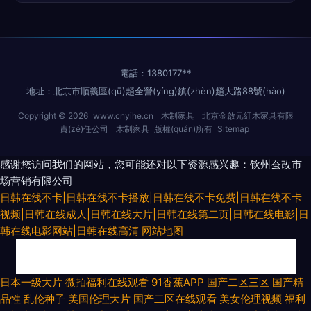
電話：1380177**
地址：北京市順義區(qū)趙全營(yíng)鎮(zhèn)趙大路88號(hào)
Copyright © 2026
www.cnyihe.cn
木制家具
北京金啟元紅木家具有限
責(zé)任公司
木制家具
版權(quán)所有
Sitemap
感谢您访问我们的网站，您可能还对以下资源感兴趣：钦州蚕改市
场营销有限公司
日韩在线不卡|日韩在线不卡播放|日韩在线不卡免费|日韩在线不卡
视频|日韩在线成人|日韩在线大片|日韩在线第二页|日韩在线电影|日
韩在线电影网站|日韩在线高清
网站地图
手机看片日韩无码 午夜璐璐 高清播放一区二区 AV音影 在线国产探花不卡 91
日本一级大片
微拍福利在线观看
91香蕉APP
国产二区三区
国产精
品性
乱伦种子
美国伦理大片
国产二区在线观看
美女伦理视频
福利
探花在线播放 岛国素人视频 国产操逼视频在线 韩国性爱网 韩国AA毛片 狼人