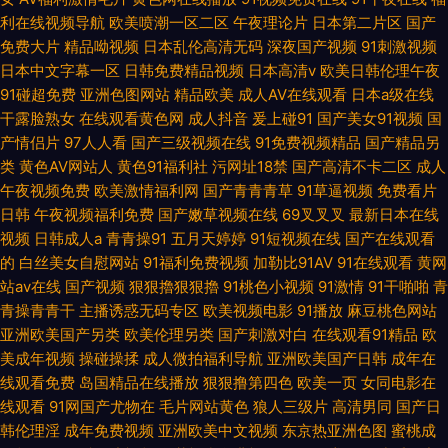
利在线视频导航
欧美喷潮一区二区
午夜理论片
日本第二片区
国产
免费大片
精品呦视频
日本乱伦高清无码
深夜国产视频
91刺激视频
日本中文字幕一区
日韩免费精品视频
日本高清v
欧美日韩伦理午夜
91碰超免费
亚洲色图网站
精品欧美
成人AV在线观看
日本a级在线
干露脸熟女
在线观看黄色网
成人抖音
爰上碰91
国产美女91视频
国
产情侣片
97人人看
国产三级视频在线
91免费视频精品
国产精品另
类
黄色AV网站人
黄色91福利社
污网址18禁
国产高清不卡二区
成人
午夜视频免费
欧美激情福利网
国产青青青草
91草逼视频
免费看片
日韩
午夜视频福利免费
国产嫩草视频在线
69叉叉叉
最新日本在线
视频
日韩成人a
青青操91
五月天婷婷
91短视频在线
国产在线观看
的
白丝美女自慰网站
91福利免费视频
加勒比91AV
91在线观看
黄网
站av在线
国产视频
狠狠擼狠狠擼
91桃色小视频
91激情
91干啪啪
青
青操青青干
主播诱惑无码专区
欧美视频电影
91播放
麻豆桃色网站
亚洲欧美国产另类
欧美伦理另类
国产刺激对白
在线观看91精品
欧
美成年视频
操碰操揉
成人微拍福利导航
亚洲欧美国产日韩
成年在
线观看免费
岛国精品在线播放
狠狠撸第四色
欧美一页
女同电影在
线观看
91网国产尤物在
毛片网站黄色
狼人三级片
高清男同
国产日
韩伦理淫
成年免费视频
亚洲欧美中文视频
东京热亚洲色图
蜜桃成