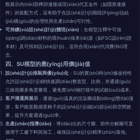
觀展示內(nèi)部榫卯連接或現(xiàn)代五金件（如隱形連接
件）的裝配方式，這有助于在設(shè)計(jì)階段評(píng)估結
(jié)構(gòu)的合理性與生產(chǎn)可行性。
可持續(xù)設(shè)計(jì)體現(xiàn)
：在模型注釋中可強
(qiáng)調(diào)材料的環(huán)保來(lái)源（如FSC認(rèn)證
木材）及可拆卸設(shè)計(jì)，這符合現(xiàn)代消費(fèi)理
念。
四、SU模型的應(yīng)用價(jià)值
設(shè)計(jì)推敲與優(yōu)化
：SU的實(shí)時(shí)修改特性
允許設(shè)計(jì)師快速調(diào)整造型、比例，并通過(guò)
三維視圖多角度審視，避免實(shí)物打樣中的試錯(cuò)成本。
客戶溝通與展示
：通過(guò)逼真的渲染圖或動(dòng)態(tài)漫
游，客戶能直觀感受椅子的設(shè)計(jì)細(xì)節(jié)與空間效
果，提升方案通過(guò)率。
生產(chǎn)指導(dǎo)
：導(dǎo)出的尺寸圖、部件分解圖可直
接用于工廠下料與加工，確保設(shè)計(jì)精準(zhǔn)落地。