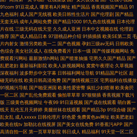
91com
91豆花成人
哪里有A片网址
精产国品
香蕉视频国产精品
91
九色福利
成人国产无线视
欧美日韩性生活片
国产伦理剧
国产精品
无套无码
成年人网站免费
国产精品1000
91九色在线视频
日本伦理
片在线
三级无码在线天堂
久久成人亚洲
日本中文视频在线
伦理剧
推荐
国产成人精品日本
97甜桃品种介绍
91插插插
欧美SE第二页
毛
片内射女
激情另类欧美一二
国产色视频
孕妇三级av无码
日韩欧美
色综合
美女社区成人
在线免费看片
日本一级
国产传媒视频网站
免
费观看污网站
最新激情h网站
国产喷浆抽搐
宅男久久国产精品
国产
乱肥老妇
最新福利影院
欧美人妖视频网站
窝窝午夜理论
久草视频
深夜福利
波多野步中文字幕
日韩福利网址导航
91精品国产社区
超
碰无码在线
欧美日韩高清免费
国产激情视频三区
宅男福利在线播放
91视频污导航
国产啪亚洲国
欧美性爱密臀
疯狂少妇喷潮
欧美肏屄
一区二区
国产乱伦免费观看
偷拍草草草
97狠狠插
香蕉视频下载污
版
三级黄色视频网址
午夜99
91日逼视频
国产成在线观看
萌白酱一
线天
乱伦五月天婷婷
美腿丝袜在线观看
国产精品3p
91综合碰
国产
乱女乱
成人xxxxx
日韩伦理片
91色爱
免费黄色av网址
欧美肥老妇
欧美在线tv
加勒比在线视屏
国产美女在线免费
91香蕉污APP
国产
高清自拍一区
第一页草草影院
韩日成人
精品福利
91天堂一区二区