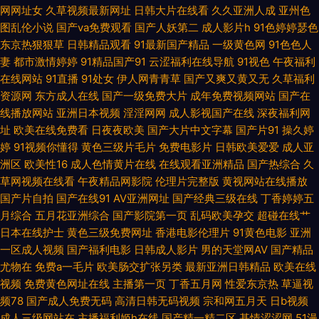
香蕉草木狼人 美女黄视WW 日本伦理 日韩欧美青青草 天天干屄网 日韩新片
网网址女
久草视频最新网址
日韩大片在线看
久久亚洲人成
亚州色
图乱伦小说
国产va免费观看
国产人妖第二
成人影片h
91色婷婷瑟色
王网 日韩熟女视频 97国产毛片 国产tv精品 俺去啦AV官方 91视频国语免费
东京热狠狠草
日韩精品观看
91最新国产精品
一级黄色网
91色色人
妻
都市激情婷婷
91精品国产91
云涩福利在线导航
91视色
午夜福利
国产自拍色图 久久精品首页 人妖自慰射精合集 91资源网址 第一福利视频 97
在线网站
91直播
91处女
伊人网青青草
国产又爽又黄又无
久草福利
资源网
东方成人在线
国产一级免费大片
成年免费视频网站
国产在
资源美女 青青草自拍视频 伊人婷婷色香五月 国产在线欧 欧美日逼网 91九色
线播放网站
亚洲日本视频
淫淫网网
成人影视国产在线
深夜福利网
址
欧美在线免费看
日夜夜欧美
国产大片中文字幕
国产片91
操久婷
拳交 成人综合色图 久久妻天天碰电影 性生活A级视频 国产内射免费视频 日
婷
91视频你懂得
黄色三级片毛片
免费电影片
日韩欧美爱爱
成人亚
洲区
欧美性16
成人色情黄片在线
在线观看亚洲精品
国产热综合
久
草网视频在线看
午夜精品网影院
伦理片完整版
黄视网站在线播放
韩一级精品 99热在线看75 青草午夜影院 亚洲欧美情欲 超碰老湿机 avtt久久
国产片自拍
国产在线91
AV亚洲网址
国产经典三级在线
丁香婷婷五
月综合
五月花亚洲综合
国产影院第一页
乱码欧美孕交
超碰在线艹
天堂 人人超碰22 尤物影视 草逼国产 色偷拍网 91中文字幕熟女 狠狠九色肏
日本在线护士
黄色三级免费网址
香港电影伦理片
91黄色电影
亚洲
一区成人视频
国产福利电影
日韩成人影片
男的天堂网AV
国产精品
屄网 人人射人人妻 亚洲在钱 www含蓄草 狠狠撸88 青青操逼视频 宅福利白
尤物在
免费a一毛片
欧美肠交扩张另类
最新亚洲日韩精品
欧美在线
视频
免费黄色网址在线
主播第一页
丁香五月网
性爱东京热
草逼视
浆 深夜老司机网站 欧美就是色 欧美日韩成人色情 欧美岛国网站 91黄色网入
频78
国产成人免费无码
高清日韩无码视频
宗和网五月天
日b视频
成人三级网站在
主播福利姬h在线
国产精一精二区
基情涩涩网
51漫