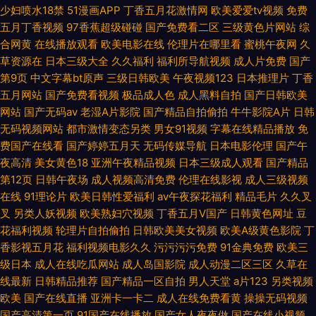
少妇喷水18禁
51漫画APP
丁香五月花激情网
欧美爱爱tv视频
免费
五月丁香视频
97香蕉超级碰碰
国产免费看二区
三级黄色片网站
综
合网黄
在线播放观看
欧美电影在线
伦理片在哪里看
蜜桃午夜网
久
草资源在
日本三级大全
久久福利
福利所导航视频
成人片免费
国产
第9页
中文字幕bt原声
三级日韩欧美
午夜视频123
日本推理片
丁香
五月网站
国产免费看视频
极品成人色
成人黑料自拍
国产日韩欧美
网站
国产无码av
老湿A片影院
国产精品自拍偷拍
牛牛影院A片
日韩
无码视频网站
都市激情变态另类
男女91视频
字幕在线精品播放
免
费国产在线看
国产婷婷五月天
无码传媒导航
日本电影伦理
国产午
夜高清
美女黄色18
亚洲午夜精品视频
日本三级成人观看
国产精品
第12页
日韩午夜场
成人视频高清免费
伦理在线影视
成人三级视频
在线
91理论片
欧美日韩性爱福利
av午夜探花福利
精品毛片
久久叉
叉
另类人妖视频
欧美熟妇穴视频
丁香五月V国产
日韩黄色网址
豆
花福利视频
轮理片自拍偷拍
日韩欧美美女视频
欧美A级黄色影院
丁
香影视五月花
福利视频电影久久
污污污污免费
91金典免费
欧美三
级日本
成人在线吃瓜网站
成人岛国影院
成人动漫二区三区
久草在
线最新
日韩精品推荐
国产精品一区自拍
男人天堂
a片123
另类视频
欧美
国产在线直播
亚洲卡一卡二
成人在线免费看黄
操操无码视频
国产高清第一页
91国产在线播放
国产女人夜夜做
国产在线小视频