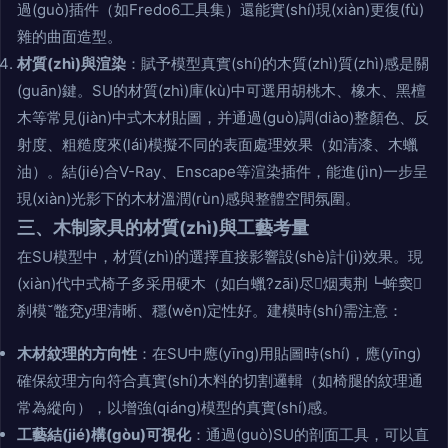
過(guò)插件（如Fredo6工具集）還能實(shí)現(xiàn)更復(fù)
雜的曲面造型。
材質(zhì)與渲染
：賦予模型真實(shí)的木質(zhì)質(zhì)感是關
(guān)鍵。SU的材質(zhì)庫(kù)中可選用胡桃木、橡木、黑檀
木等常見(jiàn)中式木材貼圖，并通過(guò)調(diào)整顏色、反
射度、粗糙度來(lái)模擬不同的表面處理效果（如清漆、木蠟
油）。結(jié)合V-Ray、Enscape等渲染插件，能進(jìn)一步呈
現(xiàn)光影下的木材溫潤(rùn)感與整體空間氛圍。
三、木制家具的材質(zhì)與工藝考量
在SU模型中，材質(zhì)的選擇直接影響設(shè)計(jì)效果。現
(xiàn)代中式椅子多采用硬木（如白蠟?zāi)尽烟夷荆┗蛑窦
刹模鼈兗y理清晰、穩(wěn)定性好。建模時(shí)需注意：
木材紋理的方向性
：在SU中應(yīng)用貼圖時(shí)，應(yīng)
確保紋理方向符合真實(shí)木料的切割邏輯（如椅腿的紋理通
常為縱向），以增強(qiáng)模型的真實(shí)感。
工藝結(jié)構(gòu)可視化
：通過(guò)SU的剖面工具，可以直